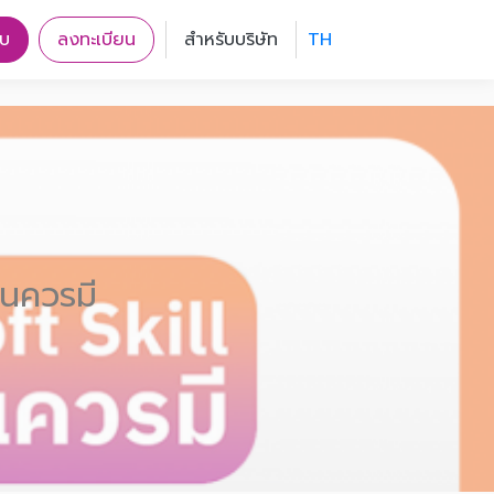
บบ
ลงทะเบียน
สำหรับบริษัท
TH
านควรมี