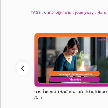
TAGS :
บทความผู้หางาน
,
jobmyway
,
Hard 
งาน digital marketing agency ต้องม
ทักษะอะไรบ้าง