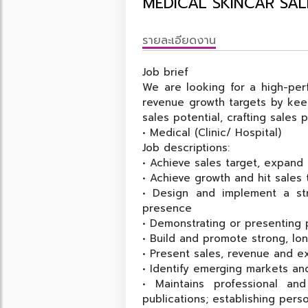
MEDICAL SKINCAR SAL
รายละเอียดงาน
Job brief
We are looking for a high-pe
revenue growth targets by keep
sales potential, crafting sales
• Medical (Clinic/ Hospital)
Job descriptions:
• Achieve sales target, expand
• Achieve growth and hit sales 
• Design and implement a st
presence
• Demonstrating or presenting
• Build and promote strong, lo
• Present sales, revenue and 
• Identify emerging markets an
• Maintains professional an
publications; establishing perso