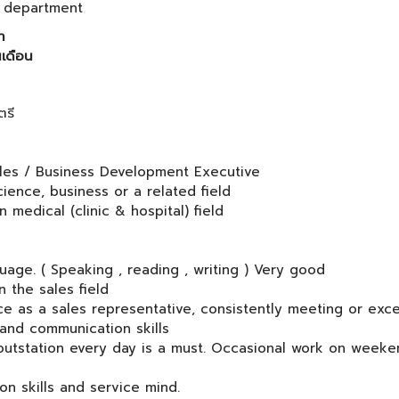
l department
ำ
ินเดือน
รี
ales / Business Development Executive
ience, business or a related field
n medical (clinic & hospital) field
e
uage. ( Speaking , reading , writing ) Very good
n the sales field
ce as a sales representative, consistently meeting or exc
 and communication skills
el outstation every day is a must. Occasional work on wee
on skills and service mind.