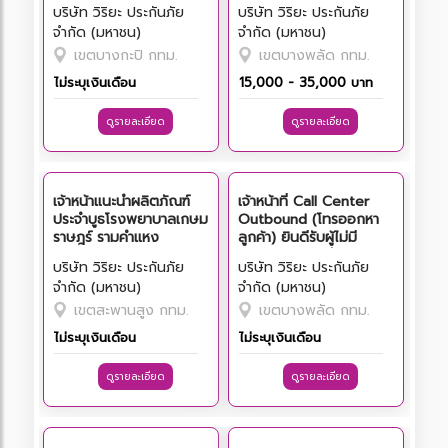
เดือน 16,000 ยังไม่รวมค่า
ออฟฟิศอาคารวิริยะพันธุ์โฮ
บริษัท วิริยะ ประกันภัย
บริษัท วิริยะ ประกันภัย
คอมมิชชั่น สนใจโทร 02-
ลดิ้งส์ กรุงเทพฯ (ไม่จำเป็น
จำกัด (มหาชน)
จำกัด (มหาชน)
1297238
ต้องมีประสบการณ์)
เขตบางกะปิ กทม.
เขตบางพลัด กทม.
ไม่ระบุเงินเดือน
15,000 - 35,000 บาท
ดูรายละเอียด
ดูรายละเอียด
เจ้าหน้าแนะนำผลิตภัณฑ์
เจ้าหน้าที่ Call Center
ประจำบูธโรงพยาบาลเกษม
Outbound (โทรออกหา
ราษฎร์ รามคำแหง
ลูกค้า) ยินดีรับผู้ไม่มี
ประสบการณ์ มีฝึกอบรมให้
บริษัท วิริยะ ประกันภัย
บริษัท วิริยะ ประกันภัย
ก่อนเริ่มงาน มีฐานเงิน
จำกัด (มหาชน)
จำกัด (มหาชน)
เดือน+ค่าคอมมิชชั่น ประจำ
อาคารวิริยะพันธุ์โฮลดิ้งส์
เขตสะพานสูง กทม.
เขตบางพลัด กทม.
ไม่ระบุเงินเดือน
ไม่ระบุเงินเดือน
ดูรายละเอียด
ดูรายละเอียด