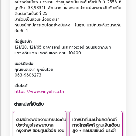
อย่างต่อเนื่อง ยาวนาน ด้วยมูลค่าเบื้ยประกันภัยรับในปี 2556 ที่
สูงถึง 33,983.11 ล้านบาท และครองส่วนแบ่งตลาดอันดับหนึ่ง
ติดต่อกันเป็นปีที่ 25
มาร่วมเป็นส่วนหนึ่งของเรา
กับบริษัทที่มีการเติบโตอย่างมั่นคง ในฐานะบริษัทประกันวินาศภัย
อันดับ 1
ที่อยู่บริษัท
121/28, 121/65 อาคารอาร์ เอส ทาวเวอร์ ถนนรัชดาภิเษก
แขวงดินแดง เขตดินแดง กทม. 10400
เบอร์ติดต่อ
คุณชนัญญา ชูหมื่นไวย์
063-9606273
เว็บไซต์
h
t
t
p
s
:
/
/
w
w
w
.
v
i
r
i
y
a
h
.
c
o
.
t
h
ตำแหน่งที่เปิดรับ
รับสมัครพนักงานขายประกัน
เจ้าหน้าที่แนะนำผลิตภัณฑ์
ประจำบูธโรงพยาบาล
ทางโทรศัพท์ ฐานเงินเดือน
กรุงเทพ ซอยศูนย์วิจัย เงิน
สูง + คอมมิชชั่นดี ประจำ