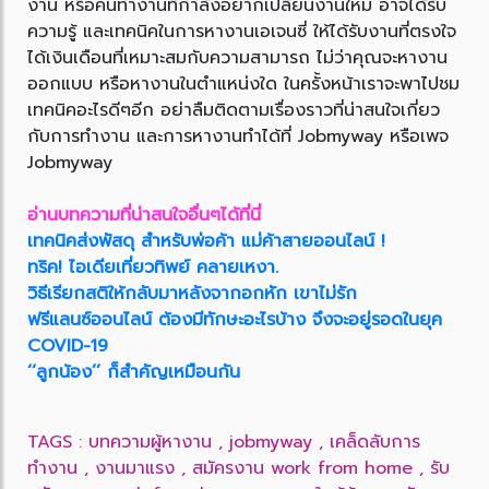
งาน หรือคนทำงานที่กำลังอยากเปลี่ยนงานใหม่ อาจได้รับ
ความรู้ และเทคนิคในการหางานเอเจนซี่ ให้ได้รับงานที่ตรงใจ
ได้เงินเดือนที่เหมาะสมกับความสามารถ ไม่ว่าคุณจะหางาน
ออกแบบ หรือหางานในตำแหน่งใด ในครั้งหน้าเราจะพาไปชม
เทคนิคอะไรดีๆอีก อย่าลืมติดตามเรื่องราวที่น่าสนใจเกี่ยว
กับการทำงาน และการหางานทำได้ที่ Jobmyway หรือเพจ
Jobmyway
อ่านบทความที่น่าสนใจอื่นๆได้ที่นี่
เทคนิคส่งพัสดุ สำหรับพ่อค้า แม่ค้าสายออนไลน์ !
ทริค! ไอเดียเที่ยวทิพย์ คลายเหงา.
วิธีเรียกสติให้กลับมาหลังจากอกหัก เขาไม่รัก
ฟรีแลนซ์ออนไลน์ ต้องมีทักษะอะไรบ้าง จึงจะอยู่รอดในยุค
COVID-19
‘‘ลูกน้อง’’ ก็สำคัญเหมือนกัน
TAGS :
บทความผู้หางาน
,
jobmyway
,
เคล็ดลับการ
ทำงาน
,
งานมาแรง
,
สมัครงาน work from home
,
รับ