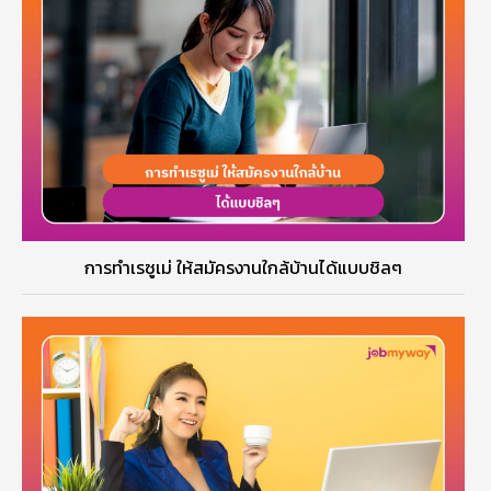
การทำเรซูเม่ ให้สมัครงานใกล้บ้านได้แบบชิลๆ