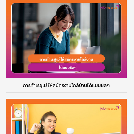
การทำเรซูเม่ ให้สมัครงานใกล้บ้านได้แบบชิลๆ