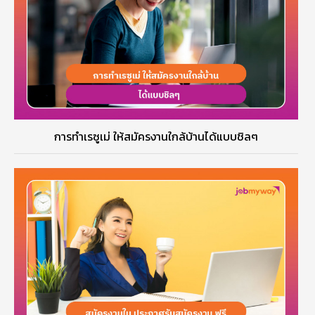
การทำเรซูเม่ ให้สมัครงานใกล้บ้านได้แบบชิลๆ