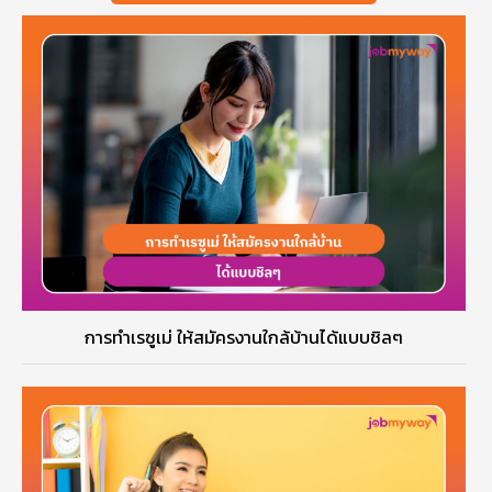
การทำเรซูเม่ ให้สมัครงานใกล้บ้านได้แบบชิลๆ