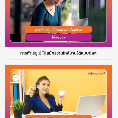
การทำเรซูเม่ ให้สมัครงานใกล้บ้านได้แบบชิลๆ