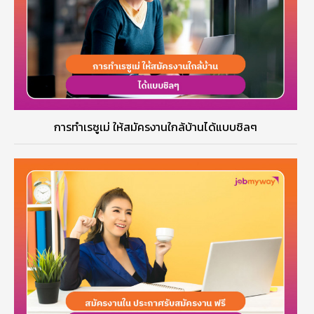
การทำเรซูเม่ ให้สมัครงานใกล้บ้านได้แบบชิลๆ