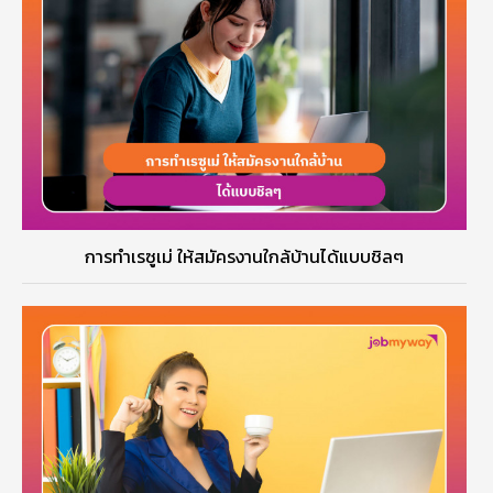
การทำเรซูเม่ ให้สมัครงานใกล้บ้านได้แบบชิลๆ