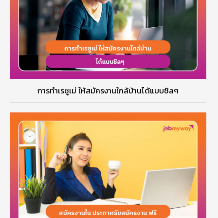
การทำเรซูเม่ ให้สมัครงานใกล้บ้านได้แบบชิลๆ