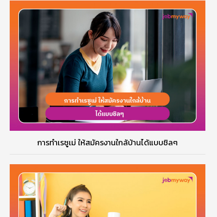
การทำเรซูเม่ ให้สมัครงานใกล้บ้านได้แบบชิลๆ