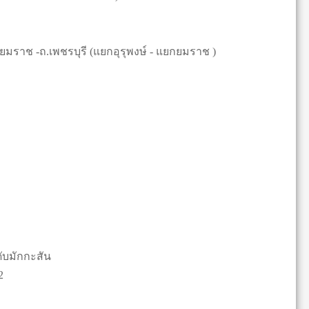
่วนยมราช -ถ.เพชรบุรี (แยกอุรุพงษ์ - แยกยมราช )
ับมักกะสัน
2