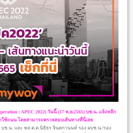
ration : APEC 2022) วันนี้ (17 พ.ย.2565) บช.น. แจ้งหลีก
้รถใช้ถนน โดยสามารถตรวจสอบเส้นทางที่นี่เลย
ช.น. และ พล.ต.ต.นิธิธร จินตกานนท์ รอง ผบช.น./รอง