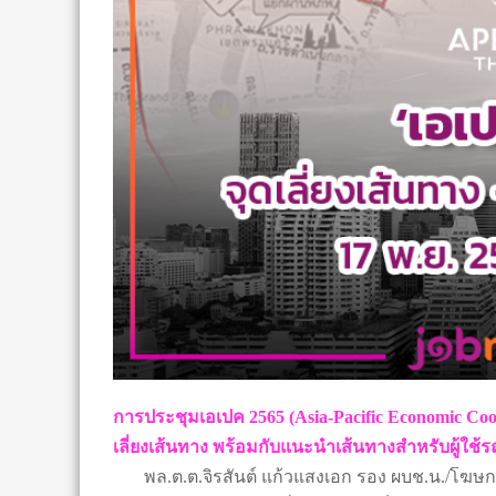
การประชุมเอเปค 2565 (Asia-Pacific Economic Coope
เลี่ยงเส้นทาง พร้อมกับแนะนำเส้นทางสำหรับผู้ใช
พล.ต.ต.จิรสันต์ แก้วแสงเอก รอง ผบช.น./โฆษก บ