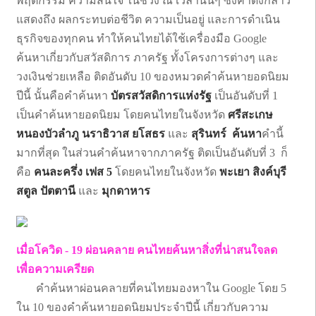
พฤติกรรม ความสนใจ ในช่วง ณ เวลานั้นๆ ซึ่งคำดังกล่าว
แสดงถึง ผลกระทบต่อชีวิต ความเป็นอยู่ และการดำเนิน
ธุรกิจของทุกคน ทำให้คนไทยได้ใช้เครื่องมือ Google
ค้นหาเกี่ยวกับสวัสดิการ ภาครัฐ ทั้งโครงการต่างๆ และ
วงเงินช่วยเหลือ ติดอันดับ 10 ของหมวดคำค้นหายอดนิยม
ปีนี้ นั้นคือคำค้นหา
บัตรสวัสดิการแห่งรัฐ
เป็นอันดับที่ 1
เป็นคำค้นหายอดนิยม โดยคนไทยในจังหวัด
ศรีสะเกษ
หนองบัวลำภู นราธิวาส ยโสธร
และ
สุรินทร์ ค้นหา
คำนี้
มากที่สุด ในส่วนคำค้นหาจากภาครัฐ ติดเป็นอันดับที่ 3 ก็
คือ
คนละครึ่ง เฟส 5
โดยคนไทยในจังหวัด
พะเยา สิงค์บุรี
สตูล ปัตตานี
และ
มุกดาหาร
เมื่อโควิด - 19 ผ่อนคลาย คนไทยค้นหาสิ่งที่น่าสนใจลด
เพื่อความเครียด
คำค้นหาผ่อนคลายที่คนไทยมองหาใน Google โดย 5
ใน 10 ของคำค้นหายอดนิยมประจำปีนี้ เกี่ยวกับความ