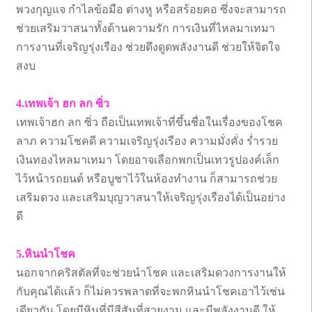
พวงกุญแจ กำไลข้อมือ ต่างหู หรือสร้อยคอ ซึ่งจะสามารถ
ช่วยเสริมวาสนาทั้งด้านความรัก การเงินที่ไหลมาเทมา
การงานที่เจริญรุ่งเรือง ช่วยดึงดูดพลังงานดี ช่วยให้จิตใจ
สงบ
4.เทพเจ้า ฮก ลก ซิ่ว
เทพเจ้าฮก ลก ซิ่ว ถือเป็นเทพเจ้าที่ขึ้นชื่อในเรื่องของโชค
ลาภ ความโชคดี ความเจริญรุ่งเรือง ความมั่งคั่ง ร่ำรวย
เงินทองไหลมาเทมา โดยอาจเลือกพกเป็นเทวรูปองค์เล็ก
ไว้หน้ารถยนต์ หรือบูชาไว้ในห้องทำงาน ก็สามารถช่วย
เสริมดวง และเสริมบุญวาสนาให้เจริญรุ่งเรืองได้เป็นอย่าง
ดี
5.หินนำโชค
นอกจากคริสตัลที่จะช่วยนำโชค และเสริมดวงการงานให้
กับคุณได้เเล้ว ก็ไม่ควรพลาดที่จะพกหินนำโชคเอาไว้เช่น
เดียวกัน โดยมีหินที่มีสีสันที่สวยงาม และมีพลังงานดี ให้