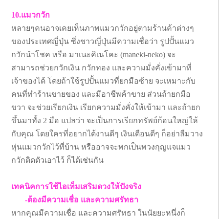
10.แมวกวัก
หลายๆคนอาจเคยเห็นภาพแมวกวักอยู่ตามร้านค้าต่างๆ
ของประเทศญี่ปุ่น ซึ่งชาวญี่ปุ่นมีความเชื่อว่า รูปปั้นแมว
กวักนำโชค หรือ มาเนะคิเนโคะ (maneki-neko) จะ
สามารถช่วยกวักเงิน กวักทอง และความมั่งคั่งเข้ามาที่
เจ้าของได้ โดยถ้าใช้รูปปั้นแมวที่ยกมือซ้าย จะเหมาะกับ
คนที่ทำร้านขายของ และมีอาชีพค้าขาย ส่วนถ้ายกมือ
ขวา จะช่วยเรียกเงิน เรียกความมั่งคั่งให้เข้ามา และถ้ายก
ขึ้นมาทั้ง 2 มือ แปลว่า จะเป็นการเรียกทรัพย์ก้อนใหญ่ให้
กับคุณ โดยใครที่อยากได้งานดีๆ เงินเดือนดีๆ ก็อย่าลืมวาง
หุ่นแมวกวักไว้ที่บ้าน หรืออาจจะพกเป็นพวงกุญแจแมว
กวักติดตัวเอาไว้ ก็ได้เช่นกัน
เทคนิคการใช้ไอเท็มเสริมดวงให้ปังจริง
-ต้องมีความเชื่อ และความศรัทธา
หากคุณมีความเชื่อ และความศรัทธา ในนัยยะหนึ่งก็