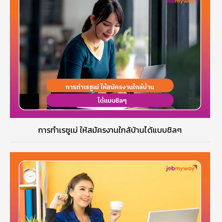
การทำเรซูเม่ ให้สมัครงานใกล้บ้านได้แบบชิลๆ