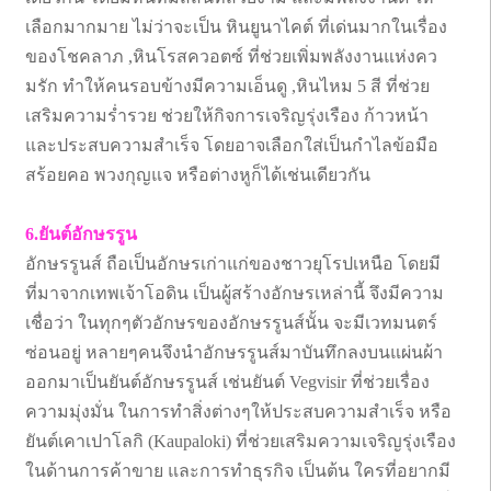
เลือกมากมาย ไม่ว่าจะเป็น หินยูนาไคต์ ที่เด่นมากในเรื่อง
ของโชคลาภ ,หินโรสควอตซ์ ที่ช่วยเพิ่มพลังงานแห่งคว
มรัก ทำให้คนรอบข้างมีความเอ็นดู ,หินไหม 5 สี ที่ช่วย
เสริมความร่ำรวย ช่วยให้กิจการเจริญรุ่งเรือง ก้าวหน้า
และประสบความสำเร็จ โดยอาจเลือกใส่เป็นกำไลข้อมือ
สร้อยคอ พวงกุญแจ หรือต่างหูก็ได้เช่นเดียวกัน
6.ยันต์อักษรรูน
อักษรรูนส์ ถือเป็นอักษรเก่าแก่ของชาวยุโรปเหนือ โดยมี
ที่มาจากเทพเจ้าโอดิน เป็นผู้สร้างอักษรเหล่านี้ จึงมีความ
เชื่อว่า ในทุกๆตัวอักษรของอักษรรูนส์นั้น จะมีเวทมนตร์
ซ่อนอยู่ หลายๆคนจึงนำอักษรรูนส์มาบันทึกลงบนแผ่นผ้า
ออกมาเป็นยันต์อักษรรูนส์ เช่นยันต์ Vegvisir ที่ช่วยเรื่อง
ความมุ่งมั่น ในการทำสิ่งต่างๆให้ประสบความสำเร็จ หรือ
ยันต์เคาเปาโลกิ (Kaupaloki) ที่ช่วยเสริมความเจริญรุ่งเรือง
ในด้านการค้าขาย และการทำธุรกิจ เป็นต้น ใครที่อยากมี