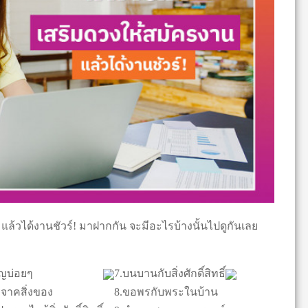
 แล้วได้งานชัวร์! มาฝากกัน จะมีอะไรบ้างนั้นไปดูกันเลย
ุญบ่อยๆ
7.บนบานกับสิ่งศักดิ์สิทธิ์
ิจาคสิ่งของ
8.ขอพรกับพระในบ้าน