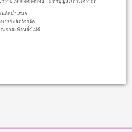
ราบไหว้สิ่งศักดิ์สิทธิ์
9.ทำบุญสะเดาะเคราะห์
มนต์สม่ำเสมอ
าหารกับสัตว์จรจัด
ระจกสะท้อนสิ่งไม่ดี