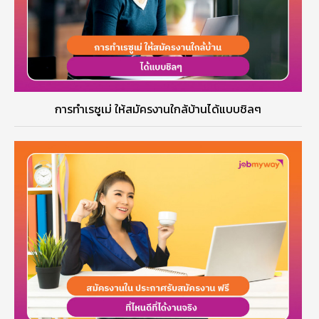
การทำเรซูเม่ ให้สมัครงานใกล้บ้านได้แบบชิลๆ