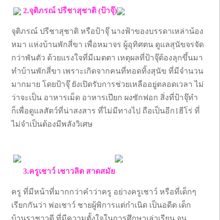
2.จุติภรณ์ ปรีชาสุชาติ (ป้าจุ๊)
จุติภรณ์ ปรีชาสุชาติ หรือป้าจุ๊ นางฟ้าของบรรดาเหล่าน้อง
หมา แห่งบ้านพักสี่ขา เพื่อหมาจร ผู้อุทิศตน ดูแลสุนัขจรจัด
กว่าพันตัว ด้วยแรงใจที่มีเมตตา เหตุผลที่ป้าจุ๊ต้องลุกขึ้นมา
ทำบ้านพักสี่ขา เพราะเกิดจากคนที่ทอดทิ้งสุนัข ที่มีจำนวน
มากมาย โดยป้าจุ๊ ยังเปิดรับการช่วยเหลืออยู่ตลอดเวลา ไม่
ว่าจะเป็น อาหารเม็ด อาหารเปียก ผงซักฟอก สิ่งที่ป้าจุ๊ทำ
ก็เพื่อดูแลสัตว์ที่น่าสงสาร ที่ไม่มีทางไป ถือเป็นอีก1ฮีโร่ ที่
ไม่จำเป็นต้องมีพลังวิเศษ
3.ครูเชาว์ เชาวลิต สาดสมัย
ครู ที่มีหน้าที่มากกว่าคำว่าครู อย่างครูเชาว์ หรือที่เด็กๆ
เรียกกันว่า พ่อเชาว์ ชายผู้พิการแต่กำเนิด เป็นอดีต เด็ก
บ้านราชาวดี ที่มีความตั้งใจในการศึกษาเล่าเรียน จน